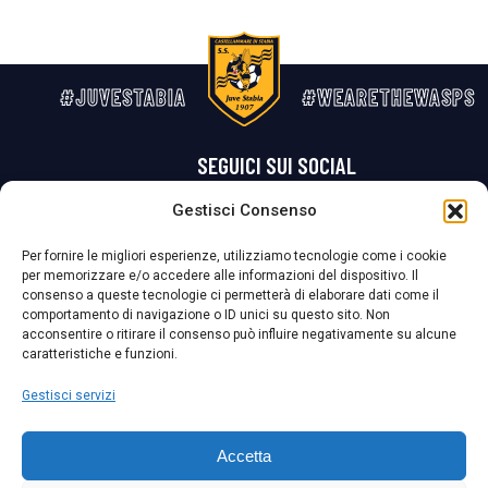
#JUVESTABIA
#WEARETHEWASPS
SEGUICI SUI SOCIAL
Gestisci Consenso
Privacy Policy
Cookie Policy
Termini e condizioni generali
Per fornire le migliori esperienze, utilizziamo tecnologie come i cookie
per memorizzare e/o accedere alle informazioni del dispositivo. Il
La Società ha nominato il Responsabile della Protezione dei Dati Personali (DPO), figura specializzata che vigila sulle modalità adottate dalla
consenso a queste tecnologie ci permetterà di elaborare dati come il
nostra Società per tutelare i Suoi dati personali.
comportamento di navigazione o ID unici su questo sito. Non
acconsentire o ritirare il consenso può influire negativamente su alcune
Per contattare il DPO può scrivere a
caratteristiche e funzioni.
dpo@ssjuvestabia.it
Gestisci servizi
Può contattare sempre
dpo@ssjuvestabia.it
Accetta
anche per quanto riguarda la normativa vigente in materia di Whistleblowing.