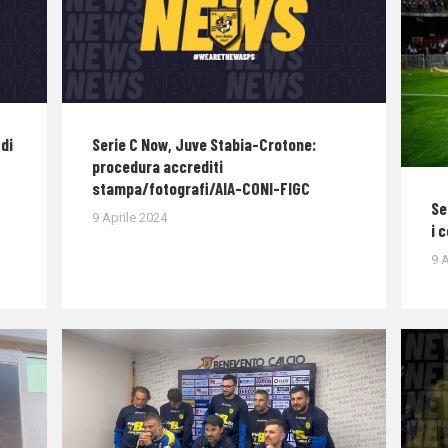
di
Serie C Now, Juve Stabia-Crotone:
procedura accrediti
stampa/fotografi/AIA-CONI-FIGC
Se
9 Aprile 2024
i 
9 A