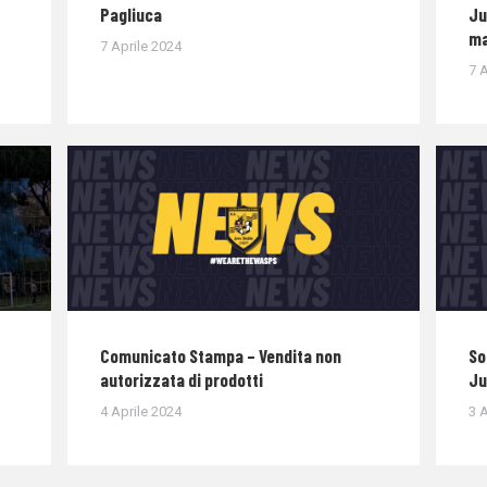
Pagliuca
Ju
ma
7 Aprile 2024
7 A
Comunicato Stampa – Vendita non
So
autorizzata di prodotti
Ju
4 Aprile 2024
3 A