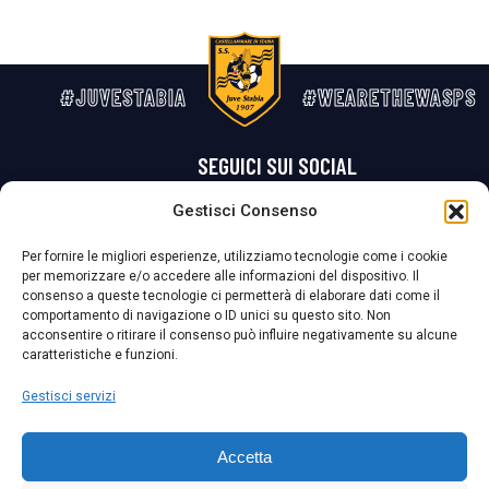
#JUVESTABIA
#WEARETHEWASPS
SEGUICI SUI SOCIAL
Gestisci Consenso
Privacy Policy
Cookie Policy
Termini e condizioni generali
Per fornire le migliori esperienze, utilizziamo tecnologie come i cookie
per memorizzare e/o accedere alle informazioni del dispositivo. Il
La Società ha nominato il Responsabile della Protezione dei Dati Personali (DPO), figura specializzata che vigila sulle modalità adottate dalla
consenso a queste tecnologie ci permetterà di elaborare dati come il
nostra Società per tutelare i Suoi dati personali.
comportamento di navigazione o ID unici su questo sito. Non
acconsentire o ritirare il consenso può influire negativamente su alcune
Per contattare il DPO può scrivere a
caratteristiche e funzioni.
dpo@ssjuvestabia.it
Gestisci servizi
Può contattare sempre
dpo@ssjuvestabia.it
Accetta
anche per quanto riguarda la normativa vigente in materia di Whistleblowing.