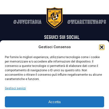
#JUVESTABIA
#WEARETHEWASPS
SEGUICI SUI SOCIAL
Gestisci Consenso
Privacy Policy
Cookie Policy
Termini e condizioni generali
Per fornire le migliori esperienze, utilizziamo tecnologie come i cookie
per memorizzare e/o accedere alle informazioni del dispositivo. Il
La Società ha nominato il Responsabile della Protezione dei Dati Personali (DPO), figura specializzata che vigila sulle modalità adottate dalla
consenso a queste tecnologie ci permetterà di elaborare dati come il
nostra Società per tutelare i Suoi dati personali.
comportamento di navigazione o ID unici su questo sito. Non
acconsentire o ritirare il consenso può influire negativamente su alcune
Per contattare il DPO può scrivere a
caratteristiche e funzioni.
dpo@ssjuvestabia.it
Gestisci servizi
Può contattare sempre
dpo@ssjuvestabia.it
Accetta
anche per quanto riguarda la normativa vigente in materia di Whistleblowing.