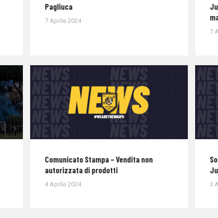
Pagliuca
Ju
ma
7 Aprile 2024
7 A
Comunicato Stampa – Vendita non
So
autorizzata di prodotti
Ju
4 Aprile 2024
3 A