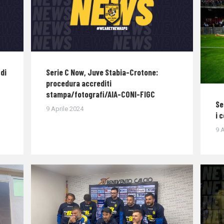
di
Serie C Now, Juve Stabia-Crotone:
procedura accrediti
stampa/fotografi/AIA-CONI-FIGC
Se
9 Aprile 2024
i 
9 A