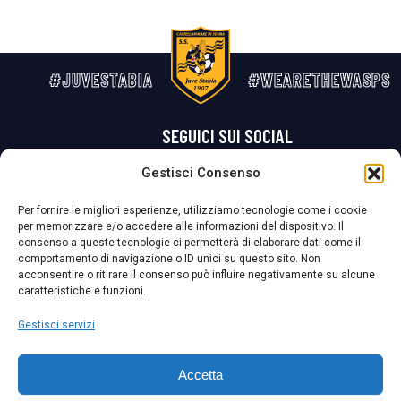
#JUVESTABIA
#WEARETHEWASPS
SEGUICI SUI SOCIAL
Gestisci Consenso
Privacy Policy
Cookie Policy
Termini e condizioni generali
Per fornire le migliori esperienze, utilizziamo tecnologie come i cookie
per memorizzare e/o accedere alle informazioni del dispositivo. Il
La Società ha nominato il Responsabile della Protezione dei Dati Personali (DPO), figura specializzata che vigila sulle modalità adottate dalla
consenso a queste tecnologie ci permetterà di elaborare dati come il
nostra Società per tutelare i Suoi dati personali.
comportamento di navigazione o ID unici su questo sito. Non
acconsentire o ritirare il consenso può influire negativamente su alcune
Per contattare il DPO può scrivere a
caratteristiche e funzioni.
dpo@ssjuvestabia.it
Gestisci servizi
Può contattare sempre
dpo@ssjuvestabia.it
Accetta
anche per quanto riguarda la normativa vigente in materia di Whistleblowing.