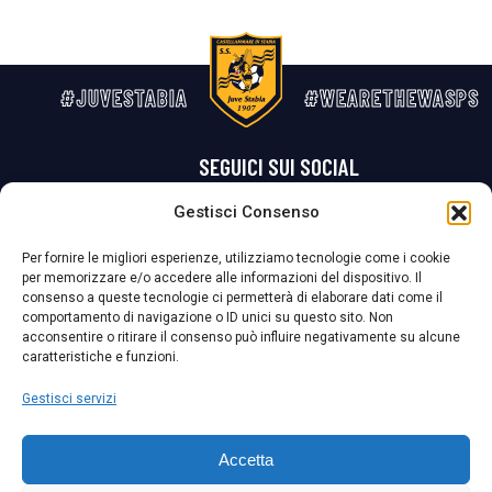
#JUVESTABIA
#WEARETHEWASPS
SEGUICI SUI SOCIAL
Gestisci Consenso
Privacy Policy
Cookie Policy
Termini e condizioni generali
Per fornire le migliori esperienze, utilizziamo tecnologie come i cookie
per memorizzare e/o accedere alle informazioni del dispositivo. Il
La Società ha nominato il Responsabile della Protezione dei Dati Personali (DPO), figura specializzata che vigila sulle modalità adottate dalla
consenso a queste tecnologie ci permetterà di elaborare dati come il
nostra Società per tutelare i Suoi dati personali.
comportamento di navigazione o ID unici su questo sito. Non
acconsentire o ritirare il consenso può influire negativamente su alcune
Per contattare il DPO può scrivere a
caratteristiche e funzioni.
dpo@ssjuvestabia.it
Gestisci servizi
Può contattare sempre
dpo@ssjuvestabia.it
Accetta
anche per quanto riguarda la normativa vigente in materia di Whistleblowing.