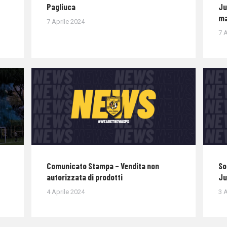
Pagliuca
Ju
ma
7 Aprile 2024
7 A
Comunicato Stampa – Vendita non
So
autorizzata di prodotti
Ju
4 Aprile 2024
3 A