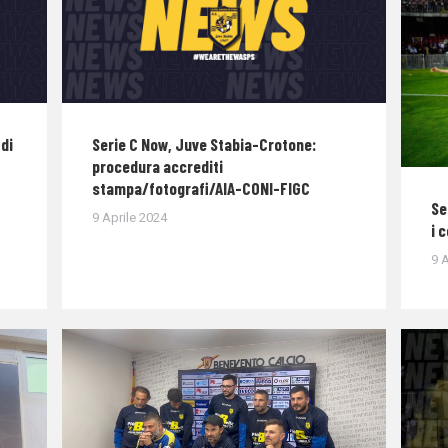
di
Serie C Now, Juve Stabia-Crotone:
procedura accrediti
stampa/fotografi/AIA-CONI-FIGC
Se
9 Aprile 2024
i 
9 A