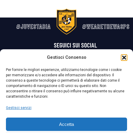
#JUVESTABIA
#WEARETHEWASPS
SEGUICI SUI SOCIAL
Gestisci Consenso
Privacy Policy
Cookie Policy
Termini e condizioni generali
Per fornire le migliori esperienze, utilizziamo tecnologie come i cookie
per memorizzare e/o accedere alle informazioni del dispositivo. Il
La Società ha nominato il Responsabile della Protezione dei Dati Personali (DPO), figura specializzata che vigila sulle modalità adottate dalla
consenso a queste tecnologie ci permetterà di elaborare dati come il
nostra Società per tutelare i Suoi dati personali.
comportamento di navigazione o ID unici su questo sito. Non
acconsentire o ritirare il consenso può influire negativamente su alcune
Per contattare il DPO può scrivere a
caratteristiche e funzioni.
dpo@ssjuvestabia.it
Gestisci servizi
Può contattare sempre
dpo@ssjuvestabia.it
Accetta
anche per quanto riguarda la normativa vigente in materia di Whistleblowing.