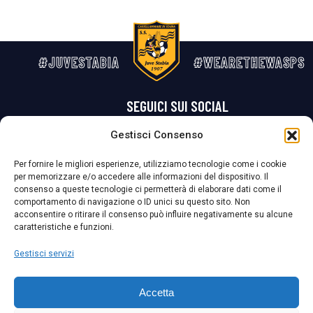
#JUVESTABIA
#WEARETHEWASPS
SEGUICI SUI SOCIAL
Gestisci Consenso
Privacy Policy
Cookie Policy
Termini e condizioni generali
Per fornire le migliori esperienze, utilizziamo tecnologie come i cookie
per memorizzare e/o accedere alle informazioni del dispositivo. Il
La Società ha nominato il Responsabile della Protezione dei Dati Personali (DPO), figura specializzata che vigila sulle modalità adottate dalla
consenso a queste tecnologie ci permetterà di elaborare dati come il
nostra Società per tutelare i Suoi dati personali.
comportamento di navigazione o ID unici su questo sito. Non
acconsentire o ritirare il consenso può influire negativamente su alcune
Per contattare il DPO può scrivere a
caratteristiche e funzioni.
dpo@ssjuvestabia.it
Gestisci servizi
Può contattare sempre
dpo@ssjuvestabia.it
Accetta
anche per quanto riguarda la normativa vigente in materia di Whistleblowing.