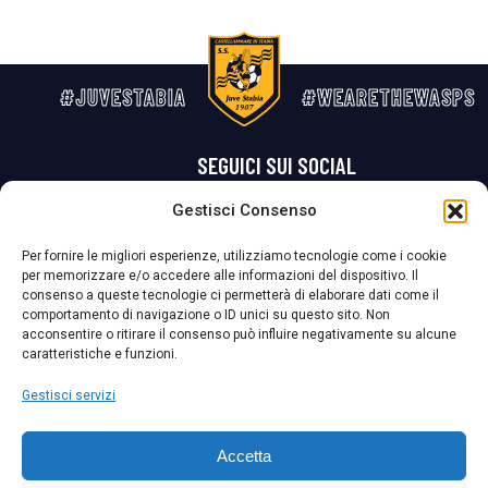
#JUVESTABIA
#WEARETHEWASPS
SEGUICI SUI SOCIAL
Gestisci Consenso
Privacy Policy
Cookie Policy
Termini e condizioni generali
Per fornire le migliori esperienze, utilizziamo tecnologie come i cookie
per memorizzare e/o accedere alle informazioni del dispositivo. Il
La Società ha nominato il Responsabile della Protezione dei Dati Personali (DPO), figura specializzata che vigila sulle modalità adottate dalla
consenso a queste tecnologie ci permetterà di elaborare dati come il
nostra Società per tutelare i Suoi dati personali.
comportamento di navigazione o ID unici su questo sito. Non
acconsentire o ritirare il consenso può influire negativamente su alcune
Per contattare il DPO può scrivere a
caratteristiche e funzioni.
dpo@ssjuvestabia.it
Gestisci servizi
Può contattare sempre
dpo@ssjuvestabia.it
Accetta
anche per quanto riguarda la normativa vigente in materia di Whistleblowing.