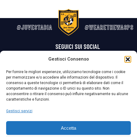
#JUVESTABIA
#WEARETHEWASPS
SEGUICI SUI SOCIAL
Gestisci Consenso
Privacy Policy
Cookie Policy
Termini e condizioni generali
Per fornire le migliori esperienze, utilizziamo tecnologie come i cookie
per memorizzare e/o accedere alle informazioni del dispositivo. Il
La Società ha nominato il Responsabile della Protezione dei Dati Personali (DPO), figura specializzata che vigila sulle modalità adottate dalla
consenso a queste tecnologie ci permetterà di elaborare dati come il
nostra Società per tutelare i Suoi dati personali.
comportamento di navigazione o ID unici su questo sito. Non
acconsentire o ritirare il consenso può influire negativamente su alcune
Per contattare il DPO può scrivere a
caratteristiche e funzioni.
dpo@ssjuvestabia.it
Gestisci servizi
Può contattare sempre
dpo@ssjuvestabia.it
Accetta
anche per quanto riguarda la normativa vigente in materia di Whistleblowing.