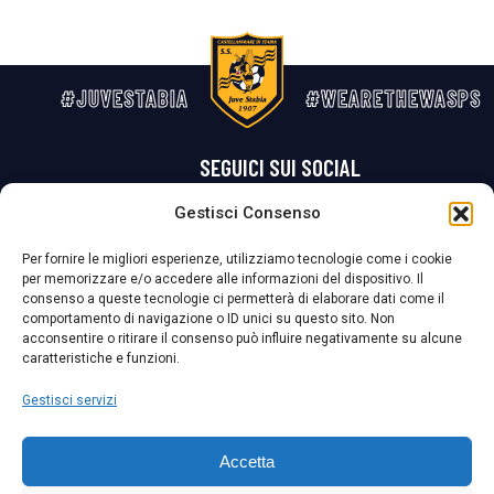
#JUVESTABIA
#WEARETHEWASPS
SEGUICI SUI SOCIAL
Gestisci Consenso
Privacy Policy
Cookie Policy
Termini e condizioni generali
Per fornire le migliori esperienze, utilizziamo tecnologie come i cookie
per memorizzare e/o accedere alle informazioni del dispositivo. Il
La Società ha nominato il Responsabile della Protezione dei Dati Personali (DPO), figura specializzata che vigila sulle modalità adottate dalla
consenso a queste tecnologie ci permetterà di elaborare dati come il
nostra Società per tutelare i Suoi dati personali.
comportamento di navigazione o ID unici su questo sito. Non
acconsentire o ritirare il consenso può influire negativamente su alcune
Per contattare il DPO può scrivere a
caratteristiche e funzioni.
dpo@ssjuvestabia.it
Gestisci servizi
Può contattare sempre
dpo@ssjuvestabia.it
Accetta
anche per quanto riguarda la normativa vigente in materia di Whistleblowing.