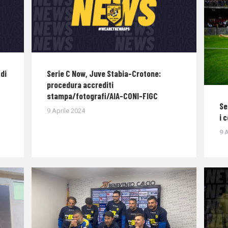
di
Serie C Now, Juve Stabia-Crotone:
procedura accrediti
stampa/fotografi/AIA-CONI-FIGC
Se
9 Aprile 2024
i 
9 A