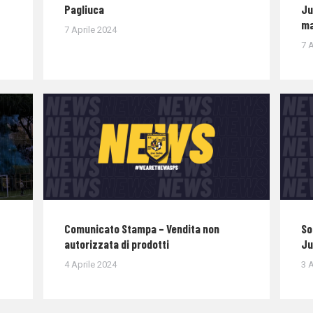
Pagliuca
Ju
ma
7 Aprile 2024
7 A
Comunicato Stampa – Vendita non
So
autorizzata di prodotti
Ju
4 Aprile 2024
3 A