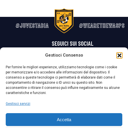
#JUVESTABIA
#WEARETHEWASPS
SEGUICI SUI SOCIAL
Gestisci Consenso
Privacy Policy
Cookie Policy
Termini e condizioni generali
Per fornire le migliori esperienze, utilizziamo tecnologie come i cookie
per memorizzare e/o accedere alle informazioni del dispositivo. Il
La Società ha nominato il Responsabile della Protezione dei Dati Personali (DPO), figura specializzata che vigila sulle modalità adottate dalla
consenso a queste tecnologie ci permetterà di elaborare dati come il
nostra Società per tutelare i Suoi dati personali.
comportamento di navigazione o ID unici su questo sito. Non
acconsentire o ritirare il consenso può influire negativamente su alcune
Per contattare il DPO può scrivere a
caratteristiche e funzioni.
dpo@ssjuvestabia.it
Gestisci servizi
Può contattare sempre
dpo@ssjuvestabia.it
Accetta
anche per quanto riguarda la normativa vigente in materia di Whistleblowing.