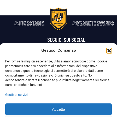
#JUVESTABIA
#WEARETHEWASPS
SEGUICI SUI SOCIAL
Gestisci Consenso
Privacy Policy
Cookie Policy
Termini e condizioni generali
Per fornire le migliori esperienze, utilizziamo tecnologie come i cookie
per memorizzare e/o accedere alle informazioni del dispositivo. Il
La Società ha nominato il Responsabile della Protezione dei Dati Personali (DPO), figura specializzata che vigila sulle modalità adottate dalla
consenso a queste tecnologie ci permetterà di elaborare dati come il
nostra Società per tutelare i Suoi dati personali.
comportamento di navigazione o ID unici su questo sito. Non
acconsentire o ritirare il consenso può influire negativamente su alcune
Per contattare il DPO può scrivere a
caratteristiche e funzioni.
dpo@ssjuvestabia.it
Gestisci servizi
Può contattare sempre
dpo@ssjuvestabia.it
Accetta
anche per quanto riguarda la normativa vigente in materia di Whistleblowing.