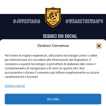
#JUVESTABIA
#WEARETHEWASPS
SEGUICI SUI SOCIAL
Gestisci Consenso
Privacy Policy
Cookie Policy
Termini e condizioni generali
Per fornire le migliori esperienze, utilizziamo tecnologie come i cookie
per memorizzare e/o accedere alle informazioni del dispositivo. Il
La Società ha nominato il Responsabile della Protezione dei Dati Personali (DPO), figura specializzata che vigila sulle modalità adottate dalla
consenso a queste tecnologie ci permetterà di elaborare dati come il
nostra Società per tutelare i Suoi dati personali.
comportamento di navigazione o ID unici su questo sito. Non
acconsentire o ritirare il consenso può influire negativamente su alcune
Per contattare il DPO può scrivere a
caratteristiche e funzioni.
dpo@ssjuvestabia.it
Gestisci servizi
Può contattare sempre
dpo@ssjuvestabia.it
Accetta
anche per quanto riguarda la normativa vigente in materia di Whistleblowing.