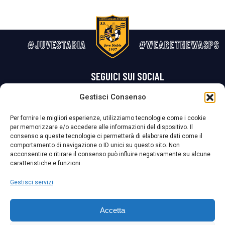
#JUVESTABIA
#WEARETHEWASPS
SEGUICI SUI SOCIAL
Gestisci Consenso
Privacy Policy
Cookie Policy
Termini e condizioni generali
Per fornire le migliori esperienze, utilizziamo tecnologie come i cookie
per memorizzare e/o accedere alle informazioni del dispositivo. Il
La Società ha nominato il Responsabile della Protezione dei Dati Personali (DPO), figura specializzata che vigila sulle modalità adottate dalla
consenso a queste tecnologie ci permetterà di elaborare dati come il
nostra Società per tutelare i Suoi dati personali.
comportamento di navigazione o ID unici su questo sito. Non
acconsentire o ritirare il consenso può influire negativamente su alcune
Per contattare il DPO può scrivere a
caratteristiche e funzioni.
dpo@ssjuvestabia.it
Gestisci servizi
Può contattare sempre
dpo@ssjuvestabia.it
Accetta
anche per quanto riguarda la normativa vigente in materia di Whistleblowing.