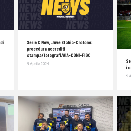
di
Serie C Now, Juve Stabia-Crotone:
procedura accrediti
stampa/fotografi/AIA-CONI-FIGC
Se
9 Aprile 2024
i 
9 A