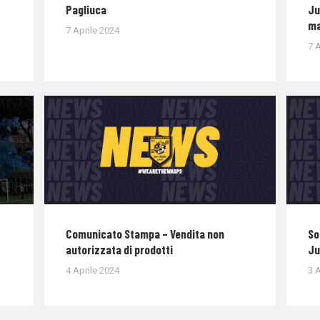
Pagliuca
Ju
ma
7 Aprile 2024
7 A
Comunicato Stampa – Vendita non
So
autorizzata di prodotti
Ju
4 Aprile 2024
3 A