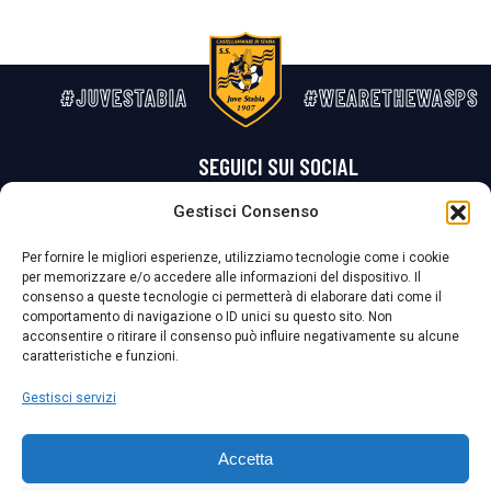
#JUVESTABIA
#WEARETHEWASPS
SEGUICI SUI SOCIAL
Gestisci Consenso
Privacy Policy
Cookie Policy
Termini e condizioni generali
Per fornire le migliori esperienze, utilizziamo tecnologie come i cookie
per memorizzare e/o accedere alle informazioni del dispositivo. Il
La Società ha nominato il Responsabile della Protezione dei Dati Personali (DPO), figura specializzata che vigila sulle modalità adottate dalla
consenso a queste tecnologie ci permetterà di elaborare dati come il
nostra Società per tutelare i Suoi dati personali.
comportamento di navigazione o ID unici su questo sito. Non
acconsentire o ritirare il consenso può influire negativamente su alcune
Per contattare il DPO può scrivere a
caratteristiche e funzioni.
dpo@ssjuvestabia.it
Gestisci servizi
Può contattare sempre
dpo@ssjuvestabia.it
Accetta
anche per quanto riguarda la normativa vigente in materia di Whistleblowing.