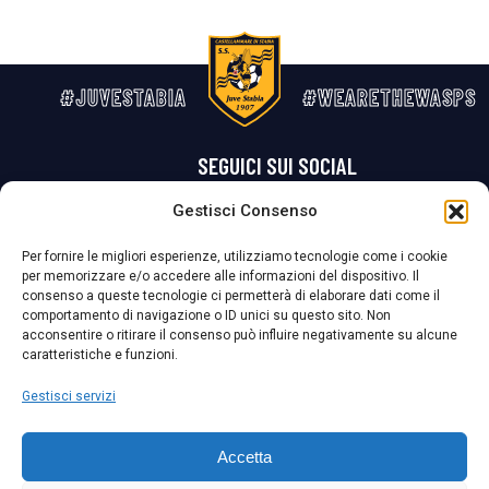
#JUVESTABIA
#WEARETHEWASPS
SEGUICI SUI SOCIAL
Gestisci Consenso
Privacy Policy
Cookie Policy
Termini e condizioni generali
Per fornire le migliori esperienze, utilizziamo tecnologie come i cookie
per memorizzare e/o accedere alle informazioni del dispositivo. Il
La Società ha nominato il Responsabile della Protezione dei Dati Personali (DPO), figura specializzata che vigila sulle modalità adottate dalla
consenso a queste tecnologie ci permetterà di elaborare dati come il
nostra Società per tutelare i Suoi dati personali.
comportamento di navigazione o ID unici su questo sito. Non
acconsentire o ritirare il consenso può influire negativamente su alcune
Per contattare il DPO può scrivere a
caratteristiche e funzioni.
dpo@ssjuvestabia.it
Gestisci servizi
Può contattare sempre
dpo@ssjuvestabia.it
Accetta
anche per quanto riguarda la normativa vigente in materia di Whistleblowing.