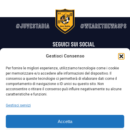
#JUVESTABIA
#WEARETHEWASPS
SEGUICI SUI SOCIAL
Gestisci Consenso
Privacy Policy
Cookie Policy
Termini e condizioni generali
Per fornire le migliori esperienze, utilizziamo tecnologie come i cookie
per memorizzare e/o accedere alle informazioni del dispositivo. Il
La Società ha nominato il Responsabile della Protezione dei Dati Personali (DPO), figura specializzata che vigila sulle modalità adottate dalla
consenso a queste tecnologie ci permetterà di elaborare dati come il
nostra Società per tutelare i Suoi dati personali.
comportamento di navigazione o ID unici su questo sito. Non
acconsentire o ritirare il consenso può influire negativamente su alcune
Per contattare il DPO può scrivere a
caratteristiche e funzioni.
dpo@ssjuvestabia.it
Gestisci servizi
Può contattare sempre
dpo@ssjuvestabia.it
Accetta
anche per quanto riguarda la normativa vigente in materia di Whistleblowing.