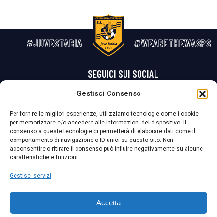
#JUVESTABIA
#WEARETHEWASPS
SEGUICI SUI SOCIAL
Gestisci Consenso
Privacy Policy
Cookie Policy
Termini e condizioni generali
Per fornire le migliori esperienze, utilizziamo tecnologie come i cookie
per memorizzare e/o accedere alle informazioni del dispositivo. Il
La Società ha nominato il Responsabile della Protezione dei Dati Personali (DPO), figura specializzata che vigila sulle modalità adottate dalla
consenso a queste tecnologie ci permetterà di elaborare dati come il
nostra Società per tutelare i Suoi dati personali.
comportamento di navigazione o ID unici su questo sito. Non
acconsentire o ritirare il consenso può influire negativamente su alcune
Per contattare il DPO può scrivere a
caratteristiche e funzioni.
dpo@ssjuvestabia.it
Gestisci servizi
Può contattare sempre
dpo@ssjuvestabia.it
Accetta
anche per quanto riguarda la normativa vigente in materia di Whistleblowing.