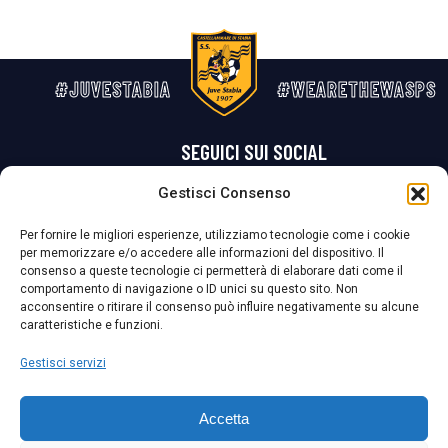
#JUVESTABIA
#WEARETHEWASPS
SEGUICI SUI SOCIAL
Gestisci Consenso
Privacy Policy
Cookie Policy
Termini e condizioni generali
Per fornire le migliori esperienze, utilizziamo tecnologie come i cookie
per memorizzare e/o accedere alle informazioni del dispositivo. Il
La Società ha nominato il Responsabile della Protezione dei Dati Personali (DPO), figura specializzata che vigila sulle modalità adottate dalla
consenso a queste tecnologie ci permetterà di elaborare dati come il
nostra Società per tutelare i Suoi dati personali.
comportamento di navigazione o ID unici su questo sito. Non
acconsentire o ritirare il consenso può influire negativamente su alcune
Per contattare il DPO può scrivere a
caratteristiche e funzioni.
dpo@ssjuvestabia.it
Gestisci servizi
Può contattare sempre
dpo@ssjuvestabia.it
Accetta
anche per quanto riguarda la normativa vigente in materia di Whistleblowing.