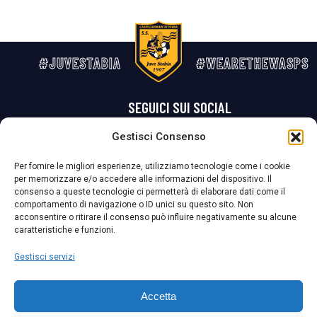
#JUVESTABIA
#WEARETHEWASPS
SEGUICI SUI SOCIAL
Gestisci Consenso
Privacy Policy
Cookie Policy
Termini e condizioni generali
Per fornire le migliori esperienze, utilizziamo tecnologie come i cookie
per memorizzare e/o accedere alle informazioni del dispositivo. Il
La Società ha nominato il Responsabile della Protezione dei Dati Personali (DPO), figura specializzata che vigila sulle modalità adottate dalla
consenso a queste tecnologie ci permetterà di elaborare dati come il
nostra Società per tutelare i Suoi dati personali.
comportamento di navigazione o ID unici su questo sito. Non
acconsentire o ritirare il consenso può influire negativamente su alcune
Per contattare il DPO può scrivere a
caratteristiche e funzioni.
dpo@ssjuvestabia.it
Gestisci servizi
Può contattare sempre
dpo@ssjuvestabia.it
Accetta
anche per quanto riguarda la normativa vigente in materia di Whistleblowing.