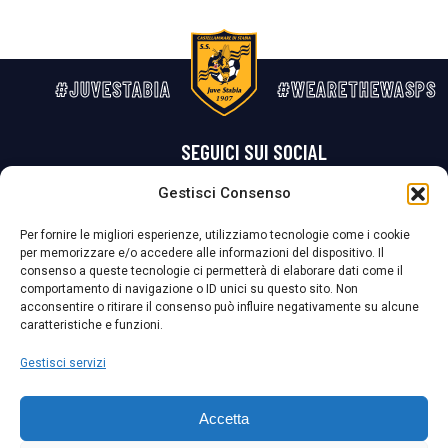
#JUVESTABIA
#WEARETHEWASPS
SEGUICI SUI SOCIAL
Gestisci Consenso
Privacy Policy
Cookie Policy
Termini e condizioni generali
Per fornire le migliori esperienze, utilizziamo tecnologie come i cookie
per memorizzare e/o accedere alle informazioni del dispositivo. Il
La Società ha nominato il Responsabile della Protezione dei Dati Personali (DPO), figura specializzata che vigila sulle modalità adottate dalla
consenso a queste tecnologie ci permetterà di elaborare dati come il
nostra Società per tutelare i Suoi dati personali.
comportamento di navigazione o ID unici su questo sito. Non
acconsentire o ritirare il consenso può influire negativamente su alcune
Per contattare il DPO può scrivere a
caratteristiche e funzioni.
dpo@ssjuvestabia.it
Gestisci servizi
Può contattare sempre
dpo@ssjuvestabia.it
Accetta
anche per quanto riguarda la normativa vigente in materia di Whistleblowing.