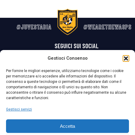
#JUVESTABIA
#WEARETHEWASPS
SEGUICI SUI SOCIAL
Gestisci Consenso
Privacy Policy
Cookie Policy
Termini e condizioni generali
Per fornire le migliori esperienze, utilizziamo tecnologie come i cookie
per memorizzare e/o accedere alle informazioni del dispositivo. Il
La Società ha nominato il Responsabile della Protezione dei Dati Personali (DPO), figura specializzata che vigila sulle modalità adottate dalla
consenso a queste tecnologie ci permetterà di elaborare dati come il
nostra Società per tutelare i Suoi dati personali.
comportamento di navigazione o ID unici su questo sito. Non
acconsentire o ritirare il consenso può influire negativamente su alcune
Per contattare il DPO può scrivere a
caratteristiche e funzioni.
dpo@ssjuvestabia.it
Gestisci servizi
Può contattare sempre
dpo@ssjuvestabia.it
Accetta
anche per quanto riguarda la normativa vigente in materia di Whistleblowing.