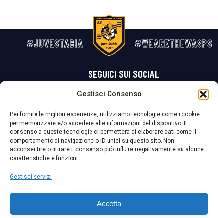
#JUVESTABIA
#WEARETHEWASPS
SEGUICI SUI SOCIAL
Gestisci Consenso
Privacy Policy
Cookie Policy
Termini e condizioni generali
Per fornire le migliori esperienze, utilizziamo tecnologie come i cookie
per memorizzare e/o accedere alle informazioni del dispositivo. Il
La Società ha nominato il Responsabile della Protezione dei Dati Personali (DPO), figura specializzata che vigila sulle modalità adottate dalla
consenso a queste tecnologie ci permetterà di elaborare dati come il
nostra Società per tutelare i Suoi dati personali.
comportamento di navigazione o ID unici su questo sito. Non
acconsentire o ritirare il consenso può influire negativamente su alcune
Per contattare il DPO può scrivere a
caratteristiche e funzioni.
dpo@ssjuvestabia.it
Gestisci servizi
Può contattare sempre
dpo@ssjuvestabia.it
Accetta
anche per quanto riguarda la normativa vigente in materia di Whistleblowing.