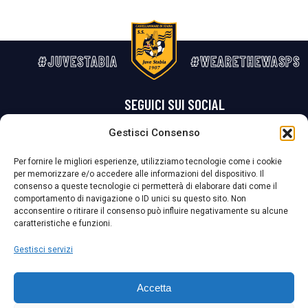
#JUVESTABIA
#WEARETHEWASPS
SEGUICI SUI SOCIAL
Gestisci Consenso
Privacy Policy
Cookie Policy
Termini e condizioni generali
Per fornire le migliori esperienze, utilizziamo tecnologie come i cookie
per memorizzare e/o accedere alle informazioni del dispositivo. Il
La Società ha nominato il Responsabile della Protezione dei Dati Personali (DPO), figura specializzata che vigila sulle modalità adottate dalla
consenso a queste tecnologie ci permetterà di elaborare dati come il
nostra Società per tutelare i Suoi dati personali.
comportamento di navigazione o ID unici su questo sito. Non
acconsentire o ritirare il consenso può influire negativamente su alcune
Per contattare il DPO può scrivere a
caratteristiche e funzioni.
dpo@ssjuvestabia.it
Gestisci servizi
Può contattare sempre
dpo@ssjuvestabia.it
Accetta
anche per quanto riguarda la normativa vigente in materia di Whistleblowing.