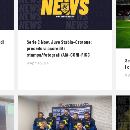
di
Serie C Now, Juve Stabia-Crotone:
procedura accrediti
stampa/fotografi/AIA-CONI-FIGC
Se
9 Aprile 2024
i 
9 A