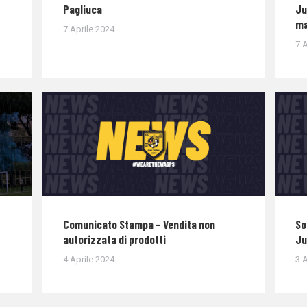
Pagliuca
Ju
ma
7 Aprile 2024
7 A
Comunicato Stampa – Vendita non
So
autorizzata di prodotti
Ju
4 Aprile 2024
3 A