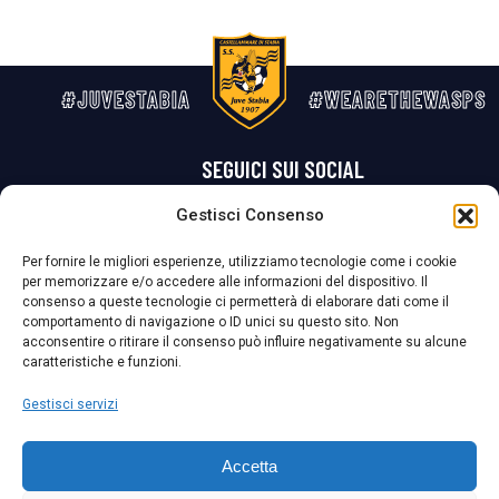
#JUVESTABIA
#WEARETHEWASPS
SEGUICI SUI SOCIAL
Gestisci Consenso
Privacy Policy
Cookie Policy
Termini e condizioni generali
Per fornire le migliori esperienze, utilizziamo tecnologie come i cookie
per memorizzare e/o accedere alle informazioni del dispositivo. Il
La Società ha nominato il Responsabile della Protezione dei Dati Personali (DPO), figura specializzata che vigila sulle modalità adottate dalla
consenso a queste tecnologie ci permetterà di elaborare dati come il
nostra Società per tutelare i Suoi dati personali.
comportamento di navigazione o ID unici su questo sito. Non
acconsentire o ritirare il consenso può influire negativamente su alcune
Per contattare il DPO può scrivere a
caratteristiche e funzioni.
dpo@ssjuvestabia.it
Gestisci servizi
Può contattare sempre
dpo@ssjuvestabia.it
Accetta
anche per quanto riguarda la normativa vigente in materia di Whistleblowing.