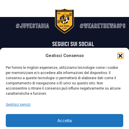
#JUVESTABIA
#WEARETHEWASPS
SEGUICI SUI SOCIAL
Gestisci Consenso
Privacy Policy
Cookie Policy
Termini e condizioni generali
Per fornire le migliori esperienze, utilizziamo tecnologie come i cookie
per memorizzare e/o accedere alle informazioni del dispositivo. Il
La Società ha nominato il Responsabile della Protezione dei Dati Personali (DPO), figura specializzata che vigila sulle modalità adottate dalla
consenso a queste tecnologie ci permetterà di elaborare dati come il
nostra Società per tutelare i Suoi dati personali.
comportamento di navigazione o ID unici su questo sito. Non
acconsentire o ritirare il consenso può influire negativamente su alcune
Per contattare il DPO può scrivere a
caratteristiche e funzioni.
dpo@ssjuvestabia.it
Gestisci servizi
Può contattare sempre
dpo@ssjuvestabia.it
Accetta
anche per quanto riguarda la normativa vigente in materia di Whistleblowing.