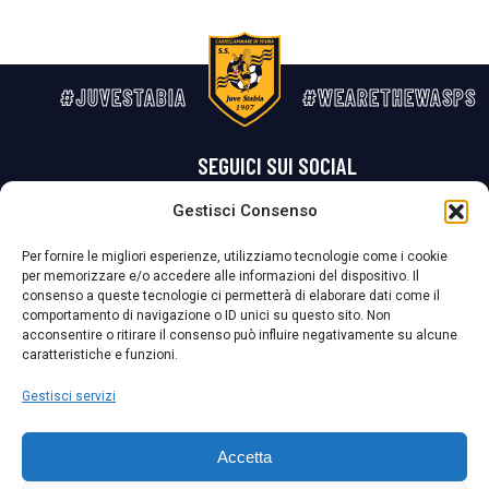
#JUVESTABIA
#WEARETHEWASPS
SEGUICI SUI SOCIAL
Gestisci Consenso
Privacy Policy
Cookie Policy
Termini e condizioni generali
Per fornire le migliori esperienze, utilizziamo tecnologie come i cookie
per memorizzare e/o accedere alle informazioni del dispositivo. Il
La Società ha nominato il Responsabile della Protezione dei Dati Personali (DPO), figura specializzata che vigila sulle modalità adottate dalla
consenso a queste tecnologie ci permetterà di elaborare dati come il
nostra Società per tutelare i Suoi dati personali.
comportamento di navigazione o ID unici su questo sito. Non
acconsentire o ritirare il consenso può influire negativamente su alcune
Per contattare il DPO può scrivere a
caratteristiche e funzioni.
dpo@ssjuvestabia.it
Gestisci servizi
Può contattare sempre
dpo@ssjuvestabia.it
Accetta
anche per quanto riguarda la normativa vigente in materia di Whistleblowing.