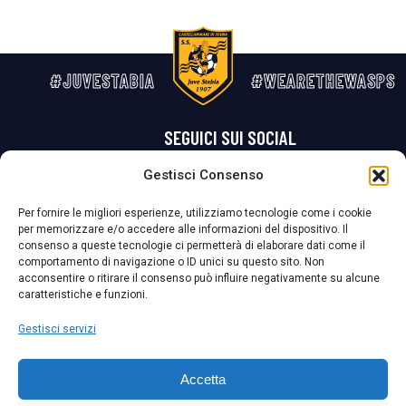
#JUVESTABIA
#WEARETHEWASPS
SEGUICI SUI SOCIAL
Gestisci Consenso
Privacy Policy
Cookie Policy
Termini e condizioni generali
Per fornire le migliori esperienze, utilizziamo tecnologie come i cookie
per memorizzare e/o accedere alle informazioni del dispositivo. Il
La Società ha nominato il Responsabile della Protezione dei Dati Personali (DPO), figura specializzata che vigila sulle modalità adottate dalla
consenso a queste tecnologie ci permetterà di elaborare dati come il
nostra Società per tutelare i Suoi dati personali.
comportamento di navigazione o ID unici su questo sito. Non
acconsentire o ritirare il consenso può influire negativamente su alcune
Per contattare il DPO può scrivere a
caratteristiche e funzioni.
dpo@ssjuvestabia.it
Gestisci servizi
Può contattare sempre
dpo@ssjuvestabia.it
Accetta
anche per quanto riguarda la normativa vigente in materia di Whistleblowing.