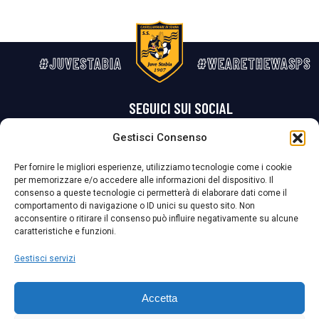
#JUVESTABIA
#WEARETHEWASPS
SEGUICI SUI SOCIAL
Gestisci Consenso
Privacy Policy
Cookie Policy
Termini e condizioni generali
Per fornire le migliori esperienze, utilizziamo tecnologie come i cookie
per memorizzare e/o accedere alle informazioni del dispositivo. Il
La Società ha nominato il Responsabile della Protezione dei Dati Personali (DPO), figura specializzata che vigila sulle modalità adottate dalla
consenso a queste tecnologie ci permetterà di elaborare dati come il
nostra Società per tutelare i Suoi dati personali.
comportamento di navigazione o ID unici su questo sito. Non
acconsentire o ritirare il consenso può influire negativamente su alcune
Per contattare il DPO può scrivere a
caratteristiche e funzioni.
dpo@ssjuvestabia.it
Gestisci servizi
Può contattare sempre
dpo@ssjuvestabia.it
Accetta
anche per quanto riguarda la normativa vigente in materia di Whistleblowing.