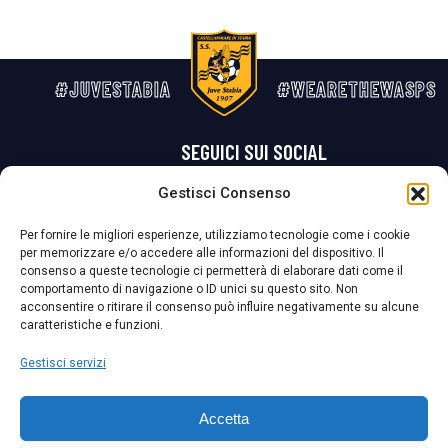
#JUVESTABIA
#WEARETHEWASPS
SEGUICI SUI SOCIAL
Gestisci Consenso
Privacy Policy
Cookie Policy
Termini e condizioni generali
Per fornire le migliori esperienze, utilizziamo tecnologie come i cookie
per memorizzare e/o accedere alle informazioni del dispositivo. Il
La Società ha nominato il Responsabile della Protezione dei Dati Personali (DPO), figura specializzata che vigila sulle modalità adottate dalla
consenso a queste tecnologie ci permetterà di elaborare dati come il
nostra Società per tutelare i Suoi dati personali.
comportamento di navigazione o ID unici su questo sito. Non
acconsentire o ritirare il consenso può influire negativamente su alcune
Per contattare il DPO può scrivere a
caratteristiche e funzioni.
dpo@ssjuvestabia.it
Gestisci servizi
Può contattare sempre
dpo@ssjuvestabia.it
Accetta
anche per quanto riguarda la normativa vigente in materia di Whistleblowing.