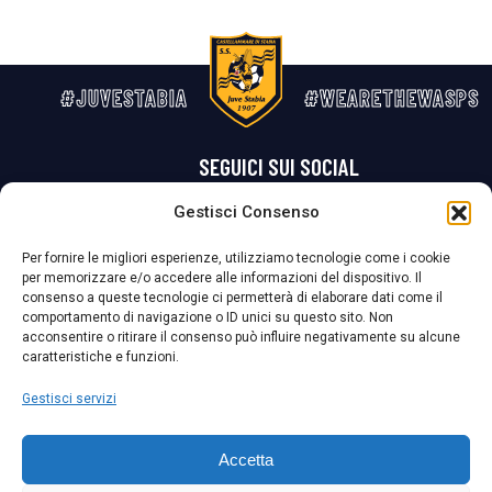
#JUVESTABIA
#WEARETHEWASPS
SEGUICI SUI SOCIAL
Gestisci Consenso
Privacy Policy
Cookie Policy
Termini e condizioni generali
Per fornire le migliori esperienze, utilizziamo tecnologie come i cookie
per memorizzare e/o accedere alle informazioni del dispositivo. Il
La Società ha nominato il Responsabile della Protezione dei Dati Personali (DPO), figura specializzata che vigila sulle modalità adottate dalla
consenso a queste tecnologie ci permetterà di elaborare dati come il
nostra Società per tutelare i Suoi dati personali.
comportamento di navigazione o ID unici su questo sito. Non
acconsentire o ritirare il consenso può influire negativamente su alcune
Per contattare il DPO può scrivere a
caratteristiche e funzioni.
dpo@ssjuvestabia.it
Gestisci servizi
Può contattare sempre
dpo@ssjuvestabia.it
Accetta
anche per quanto riguarda la normativa vigente in materia di Whistleblowing.