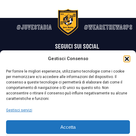
#JUVESTABIA
#WEARETHEWASPS
SEGUICI SUI SOCIAL
Gestisci Consenso
Privacy Policy
Cookie Policy
Termini e condizioni generali
Per fornire le migliori esperienze, utilizziamo tecnologie come i cookie
per memorizzare e/o accedere alle informazioni del dispositivo. Il
La Società ha nominato il Responsabile della Protezione dei Dati Personali (DPO), figura specializzata che vigila sulle modalità adottate dalla
consenso a queste tecnologie ci permetterà di elaborare dati come il
nostra Società per tutelare i Suoi dati personali.
comportamento di navigazione o ID unici su questo sito. Non
acconsentire o ritirare il consenso può influire negativamente su alcune
Per contattare il DPO può scrivere a
caratteristiche e funzioni.
dpo@ssjuvestabia.it
Gestisci servizi
Può contattare sempre
dpo@ssjuvestabia.it
Accetta
anche per quanto riguarda la normativa vigente in materia di Whistleblowing.