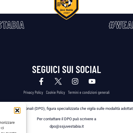
TABIA
#WEA
SEGUICI SUI SOCIAL
Privacy Policy
Cookie Policy
Termini e condizioni generali
 dei Dati Personali (DPO), figura specializzata che vigila sulle modalità adottate 
Per contattare il DPO può scrivere a
emorizzare
dpo@ssjuvestabia.it
 ci