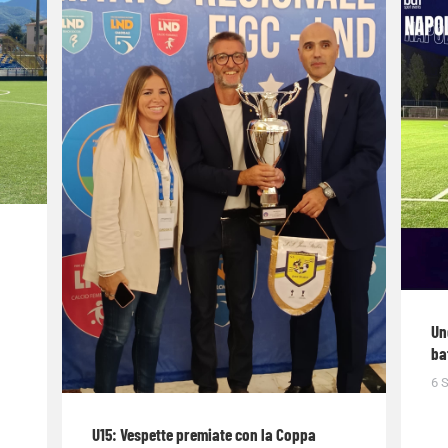
Un
ba
6 
U15: Vespette premiate con la Coppa