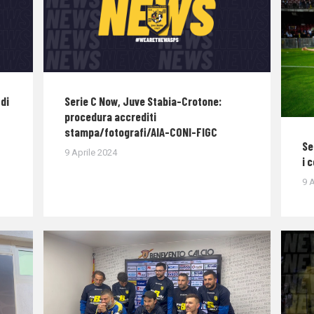
di
Serie C Now, Juve Stabia-Crotone:
procedura accrediti
stampa/fotografi/AIA-CONI-FIGC
Se
9 Aprile 2024
i 
9 A