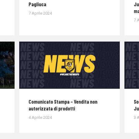
Pagliuca
Ju
ma
7 Aprile 2024
7 A
Comunicato Stampa – Vendita non
So
autorizzata di prodotti
Ju
4 Aprile 2024
3 A