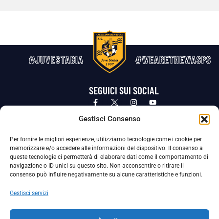
#JUVESTABIA
#WEARETHEWASPS
SEGUICI SUI SOCIAL
Privacy Policy
Cookie Policy
Termini e condizioni generali
Gestisci Consenso
Per fornire le migliori esperienze, utilizziamo tecnologie come i cookie per
La Società ha nominato il Responsabile della Protezione dei Dati Personali (DPO), figura specializzata che vigila sulle modalità
memorizzare e/o accedere alle informazioni del dispositivo. Il consenso a
adottate dalla nostra Società per tutelare i Suoi dati personali.
queste tecnologie ci permetterà di elaborare dati come il comportamento di
navigazione o ID unici su questo sito. Non acconsentire o ritirare il
Per contattare il DPO può scrivere a
consenso può influire negativamente su alcune caratteristiche e funzioni.
dpo@ssjuvestabia.it
Gestisci servizi
Può contattare sempre
dpo@ssjuvestabia.it