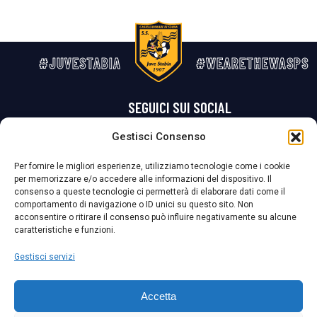
#JUVESTABIA
#WEARETHEWASPS
SEGUICI SUI SOCIAL
Gestisci Consenso
Privacy Policy
Cookie Policy
Termini e condizioni generali
Per fornire le migliori esperienze, utilizziamo tecnologie come i cookie
per memorizzare e/o accedere alle informazioni del dispositivo. Il
La Società ha nominato il Responsabile della Protezione dei Dati Personali (DPO), figura specializzata che vigila sulle modalità adottate dalla
consenso a queste tecnologie ci permetterà di elaborare dati come il
nostra Società per tutelare i Suoi dati personali.
comportamento di navigazione o ID unici su questo sito. Non
acconsentire o ritirare il consenso può influire negativamente su alcune
Per contattare il DPO può scrivere a
caratteristiche e funzioni.
dpo@ssjuvestabia.it
Gestisci servizi
Può contattare sempre
dpo@ssjuvestabia.it
Accetta
anche per quanto riguarda la normativa vigente in materia di Whistleblowing.