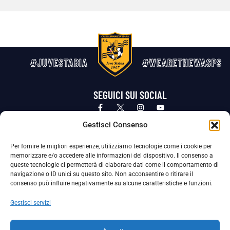
#JUVESTABIA
#WEARETHEWASPS
SEGUICI SUI SOCIAL
Privacy Policy
Cookie Policy
Termini e condizioni generali
Gestisci Consenso
Per fornire le migliori esperienze, utilizziamo tecnologie come i cookie per
La Società ha nominato il Responsabile della Protezione dei Dati Personali (DPO), figura specializzata che vigila sulle modalità
memorizzare e/o accedere alle informazioni del dispositivo. Il consenso a
adottate dalla nostra Società per tutelare i Suoi dati personali.
queste tecnologie ci permetterà di elaborare dati come il comportamento di
navigazione o ID unici su questo sito. Non acconsentire o ritirare il
Per contattare il DPO può scrivere a
consenso può influire negativamente su alcune caratteristiche e funzioni.
dpo@ssjuvestabia.it
Gestisci servizi
Può contattare sempre
dpo@ssjuvestabia.it