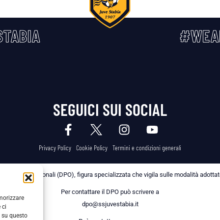
TABIA
#WEA
SEGUICI SUI SOCIAL
Privacy Policy
Cookie Policy
Termini e condizioni generali
 dei Dati Personali (DPO), figura specializzata che vigila sulle modalità adottate 
Per contattare il DPO può scrivere a
emorizzare
dpo@ssjuvestabia.it
 ci
i su questo