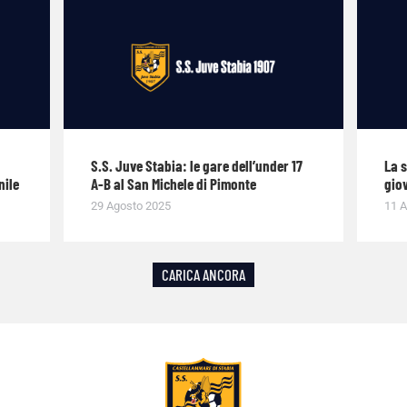
S.S. Juve Stabia: le gare dell’under 17
La 
nile
A-B al San Michele di Pimonte
giov
29 Agosto 2025
11 A
CARICA ANCORA