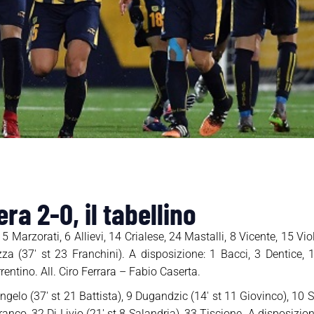
a 2-0, il tabellino
 Marzorati, 6 Allievi, 14 Crialese, 24 Mastalli, 8 Vicente, 15 Vio
zza (37′ st 23 Franchini). A disposizione: 1 Bacci, 3 Dentice, 
entino. All. Ciro Ferrara – Fabio Caserta.
ngelo (37′ st 21 Battista), 9 Dugandzic (14′ st 11 Giovinco), 10
Franco, 32 Di Livio (21′ st 8 Salandria), 33 Tiscione. A disposizio