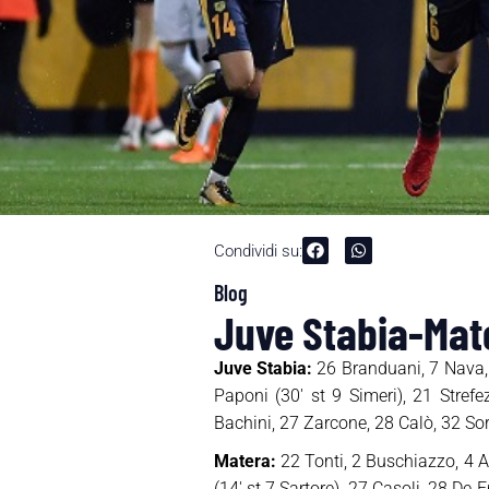
Condividi su:
Blog
Juve Stabia-Mater
Juve Stabia:
26 Branduani, 7 Nava, 5
Paponi (30′ st 9 Simeri), 21 Strefe
Bachini, 27 Zarcone, 28 Calò, 32 Sorr
Matera:
22 Tonti, 2 Buschiazzo, 4 A
(14′ st 7 Sartore), 27 Casoli, 28 De 