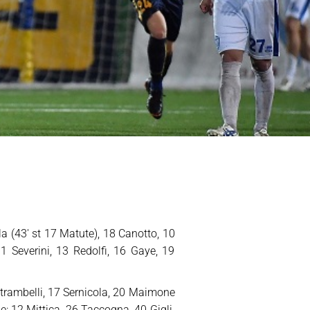
la (43′ st 17 Matute), 18 Canotto, 10
11 Severini, 13 Redolfi, 16 Gaye, 19
 Strambelli, 17 Sernicola, 20 Maimone
ne: 12 Mittica, 26 Taccogna, 40 Gigli.