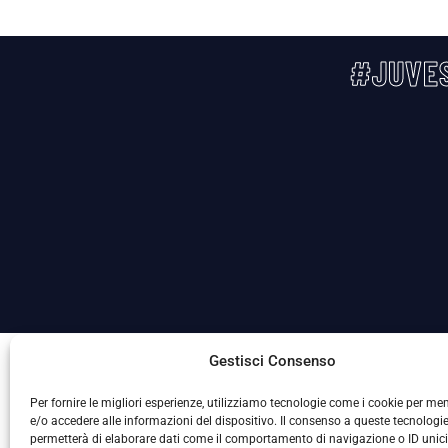
#JUVES
La Società ha nominato il Responsabile della Protezione
Gestisci Consenso
Per fornire le migliori esperienze, utilizziamo tecnologie come i cookie per m
e/o accedere alle informazioni del dispositivo. Il consenso a queste tecnologie
permetterà di elaborare dati come il comportamento di navigazione o ID unic