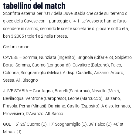
tabellino del match
Sconfitta esterna per l’U17 della Juve Stabia che cade sul terreno di
gioco della Cavese con il punteggio di 4-1. Le Vespette hanno fatto
scendere in campo, secondo le scelte societarie di giocare sotto età,
ben 3 2005 titolari e 2 nella ripresa.
Così in campo:
CAVESE – Somma, Nunziata (Ingenito), Brignola (Cifariello), Solpietro,
Botta, Somma, Cuomo (Longobardi), Cavaliere (Balzano), Falco,
Colonna, Scognamiglio (Melca). A disp. Castiello, Anzano, Arcaro,
Sessa. All. Bisogno
JUVE STABIA – Gianfagna, Borrelli (Santarpia), Noviello (Mele),
Bevilacqua, Ventrone (Caropreso), Leone (Marcuccio), Balzano,
Fravola, Perna (Minasi), Damiano, Casillo (Esposito). A disp. Iennaco,
Provvisiero, D’Avanzo. All. Sacco
GOL – 5′, 25′ Cuomo (C), 17′ Scognamiglio (C), 39′ Falco (C), 40′ st
Minasi (J)