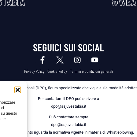
TABIA
#WEA
SEGUICI SUI SOCIAL
Privacy Policy
Cookie Policy
Termini e condizioni generali
 dei Dati Personali (DPO), figura specializzata che vigila sulle modalità adottate 
Per contattare il DPO può scrivere a
emorizzare
dpo@ssjuvestabia.it
 ci
i su questo
Può contattare sempre
cune
dpo@ssjuvestabia.it
anche per quanto riguarda la normativa vigente in materia di Whistleblowing.