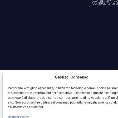
#JUVES
La Società ha nominato il Responsabile della Protezione
Gestisci Consenso
Per fornire le migliori esperienze, utilizziamo tecnologie come i cookie per m
e/o accedere alle informazioni del dispositivo. Il consenso a queste tecnologie
permetterà di elaborare dati come il comportamento di navigazione o ID unic
sito. Non acconsentire o ritirare il consenso può influire negativamente su al
caratteristiche e funzioni.
Gestisci servizi