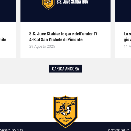
S.S. Juve Stabia: le gare dell’under 17
La 
nile
A-B al San Michele di Pimonte
giov
29 Agosto 2025
11 A
CARICA ANCORA