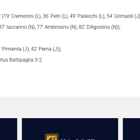
19′ Cremonini (L), 36′ Petri (L), 49′ Pallecchi (L), 54′ Grimaldi (J),
7′ Iaccarino (N), 77′ Ambrosino (N), 82′ D’Agostino (N));
 Pimienta (J), 42′ Perna (J));
rtus Battipaglia 3-2.