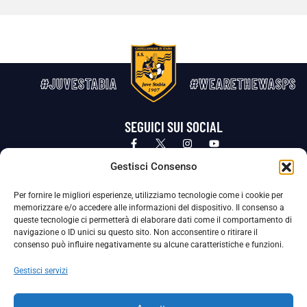
#JUVESTABIA
#WEARETHEWASPS
SEGUICI SUI SOCIAL
Privacy Policy
Cookie Policy
Termini e condizioni generali
Gestisci Consenso
Per fornire le migliori esperienze, utilizziamo tecnologie come i cookie per
La Società ha nominato il Responsabile della Protezione dei Dati Personali (DPO), figura specializzata che vigila sulle modalità
memorizzare e/o accedere alle informazioni del dispositivo. Il consenso a
adottate dalla nostra Società per tutelare i Suoi dati personali.
queste tecnologie ci permetterà di elaborare dati come il comportamento di
navigazione o ID unici su questo sito. Non acconsentire o ritirare il
Per contattare il DPO può scrivere a
consenso può influire negativamente su alcune caratteristiche e funzioni.
dpo@ssjuvestabia.it
Gestisci servizi
Può contattare sempre
dpo@ssjuvestabia.it