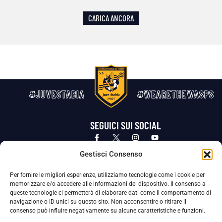
CARICA ANCORA
#JUVESTABIA
#WEARETHEWASPS
SEGUICI SUI SOCIAL
Privacy Policy
Cookie Policy
Termini e condizioni generali
Gestisci Consenso
Per fornire le migliori esperienze, utilizziamo tecnologie come i cookie per
La Società ha nominato il Responsabile della Protezione dei Dati Personali (DPO), figura specializzata che vigila sulle modalità
memorizzare e/o accedere alle informazioni del dispositivo. Il consenso a
adottate dalla nostra Società per tutelare i Suoi dati personali.
queste tecnologie ci permetterà di elaborare dati come il comportamento di
navigazione o ID unici su questo sito. Non acconsentire o ritirare il
Per contattare il DPO può scrivere a
consenso può influire negativamente su alcune caratteristiche e funzioni.
dpo@ssjuvestabia.it