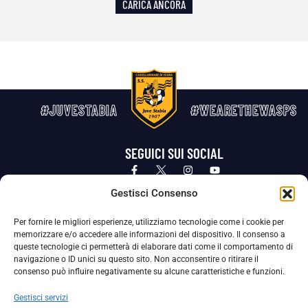
CARICA ANCORA
#JUVESTABIA
#WEARETHEWASPS
SEGUICI SUI SOCIAL
Privacy Policy
Cookie Policy
Termini e condizioni generali
Gestisci Consenso
Per fornire le migliori esperienze, utilizziamo tecnologie come i cookie per
La Società ha nominato il Responsabile della Protezione dei Dati Personali (DPO), figura specializzata che vigila sulle modalità
memorizzare e/o accedere alle informazioni del dispositivo. Il consenso a
adottate dalla nostra Società per tutelare i Suoi dati personali.
queste tecnologie ci permetterà di elaborare dati come il comportamento di
navigazione o ID unici su questo sito. Non acconsentire o ritirare il
Per contattare il DPO può scrivere a
consenso può influire negativamente su alcune caratteristiche e funzioni.
dpo@ssjuvestabia.it
Gestisci servizi