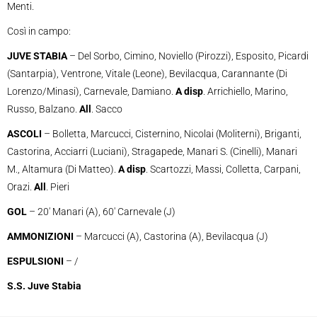
Menti.
Così in campo:
JUVE STABIA
– Del Sorbo, Cimino, Noviello (Pirozzi), Esposito, Picardi
(Santarpia), Ventrone, Vitale (Leone), Bevilacqua, Carannante (Di
Lorenzo/Minasi), Carnevale, Damiano.
A disp
. Arrichiello, Marino,
Russo, Balzano.
All
. Sacco
ASCOLI
– Bolletta, Marcucci, Cisternino, Nicolai (Moliterni), Briganti,
Castorina, Acciarri (Luciani), Stragapede, Manari S. (Cinelli), Manari
M., Altamura (Di Matteo).
A disp
. Scartozzi, Massi, Colletta, Carpani,
Orazi.
All
. Pieri
GOL
– 20′ Manari (A), 60′ Carnevale (J)
AMMONIZIONI
– Marcucci (A), Castorina (A), Bevilacqua (J)
ESPULSIONI
– /
S.S. Juve Stabia